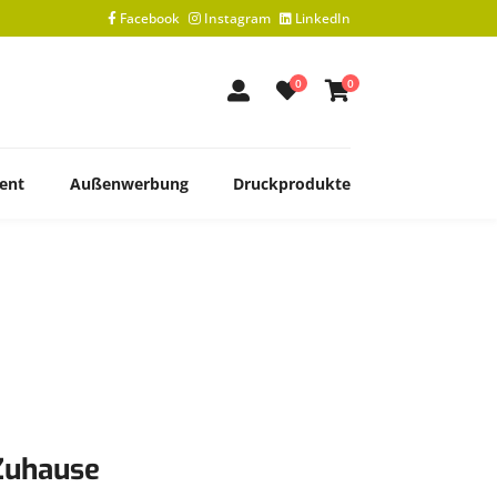
Facebook
Instagram
LinkedIn
0
0
ent
Außenwerbung
Druckprodukte
Zuhause