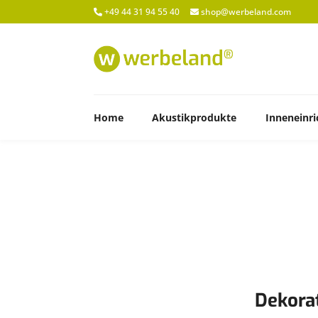
+49 44 31 94 55 40
shop@werbeland.com
Home
Akustikprodukte
Inneneinr
Dekora